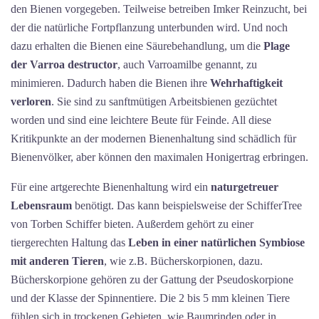
den Bienen vorgegeben. Teilweise betreiben Imker Reinzucht, bei
der die natürliche Fortpflanzung unterbunden wird. Und noch
dazu erhalten die Bienen eine Säurebehandlung, um die
Plage
der
Varroa destructor
, auch Varroamilbe genannt, zu
minimieren. Dadurch haben die Bienen ihre
Wehrhaftigkeit
verloren
. Sie sind zu sanftmütigen Arbeitsbienen gezüchtet
worden und sind eine leichtere Beute für Feinde. All diese
Kritikpunkte an der modernen Bienenhaltung sind schädlich für
Bienenvölker, aber können den maximalen Honigertrag erbringen.
Für eine artgerechte Bienenhaltung wird ein
naturgetreuer
Lebensraum
benötigt. Das kann beispielsweise der SchifferTree
von Torben Schiffer bieten. Außerdem gehört zu einer
tiergerechten Haltung das
Leben in einer natürlichen Symbiose
mit anderen Tieren
, wie z.B. Bücherskorpionen, dazu.
Bücherskorpione gehören zu der Gattung der Pseudoskorpione
und der Klasse der Spinnentiere. Die 2 bis 5 mm kleinen Tiere
fühlen sich in trockenen Gebieten, wie Baumrinden oder in