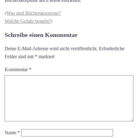
Bücherskorpione auch selbst einziehen.
Beitragsnavigation
Was sind Bücherskorpione?
Welche Gefahr besteht?
Schreibe einen Kommentar
Deine E-Mail-Adresse wird nicht veröffentlicht.
Erforderliche
Felder sind mit
*
markiert
Kommentar
*
Name
*