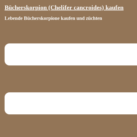
Zum
Bücherskorpion (Chelifer cancroides) kaufen
Inhalt
Lebende Bücherskorpione kaufen und züchten
springen
Menü
umschalten